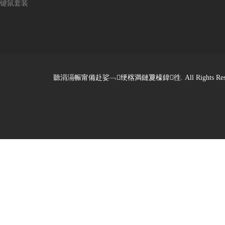
键鼠套装
聽涓滆帪甯備赴娑﹁绠楁満鏈夐檺鍏徃. All Rights Reserved. De