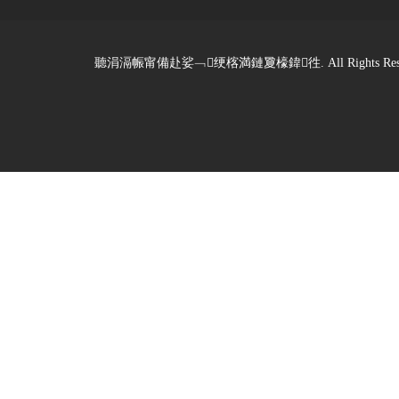
聽涓滆帪甯備赴娑﹁绠楁満鏈夐檺鍏徃. All Rights Reserved. De