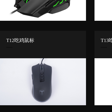
T12吃鸡鼠标
T1