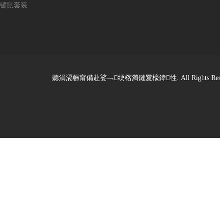
键鼠套装
聽涓滆帪甯備赴娑﹁绠楁満鏈夐檺鍏徃. All Rights Reserved. De