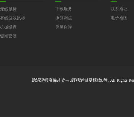
下载服务
联系地址
无线鼠标
服务网点
电子地图
有线游戏鼠标
质量保障
机械键盘
键鼠套装
聽涓滆帪甯備赴娑﹁绠楁満鏈夐檺鍏徃. All Rights Reserved. De