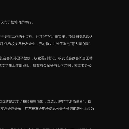
奖仪式于校博润厅举行。
贯穿于评审工作的全过程。经过4年的组织实施，项目捐资总额达
携手优秀校友及校友企业，齐心协力共绘了重电“育人同心圆”。
总会会长孙卫平教授，校党委副书记、校友总会副会长唐玉林
党委学生工作部部长、校友总会副秘书长何光明，校党委办公
优秀励志学子最终脱颖而出，当选2019年“丰润摘星者”。仪
校校友总会副会长、广东校友会电子信息分会会长陆航先生上台为