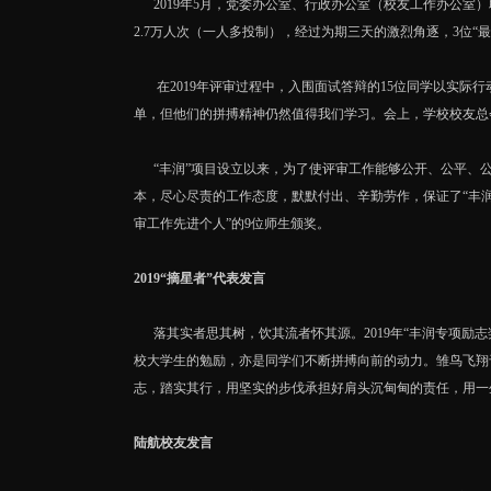
2019年5月，党委办公室、行政办公室（校友工作办公室）
2.7万人次（一人多投制），经过为期三天的激烈角逐，3位
在2019年评审过程中，入围面试答辩的15位同学以实际行
单，但他们的拼搏精神仍然值得我们学习。会上，学校校友总会
“丰润”项目设立以来，为了使评审工作能够公开、公平、公
本，尽心尽责的工作态度，默默付出、辛勤劳作，保证了“丰润
审工作先进个人”的9位师生颁奖。
2019“摘星者”代表发言
落其实者思其树，饮其流者怀其源。2019年“丰润专项励志
校大学生的勉励，亦是同学们不断拼搏向前的动力。雏鸟飞翔
志，踏实其行，用坚实的步伐承担好肩头沉甸甸的责任，用一
陆航校友发言