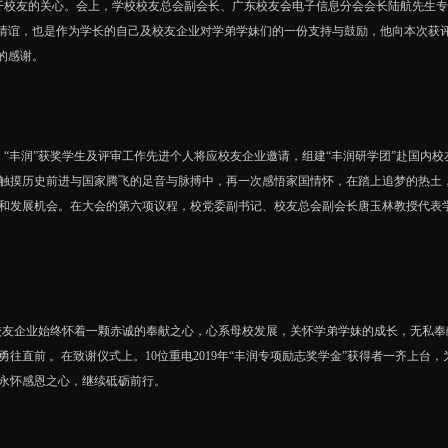
校友的关心。会上，学校校友总会副会长、广东校友会电子信息分会会长陆航先生专
情谊，也是作为学长的自己及校友企业对学弟学妹们的一份支持与鼓励，他向本次获评
的感谢。
“丰润”获奖学生及评审工作先进个人将应校友企业邀请，组建“丰润研学团”赴国内校
触摸历史前进与国家腾飞的足音与脉搏中，再一次感悟家国情怀，在踏上追梦的热土
发展机会。在大会的第六项议程，校党委副书记、校友总会副会长唐玉林教授代表学校为重
友企业始终怀着一颗赤诚的奉献之心，心系母校发展，关怀学弟学妹的成长，无私奉
往直前 。在致谢仪式上。10位重电2019年“丰润专项励志奖学金”获得者一齐上
永怀感恩之心，继续砥砺前行。