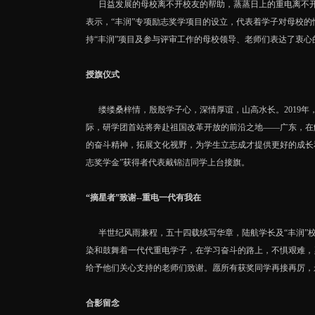
日益发展的母校离不开校友的帮助，蒸蒸日上的重电离不开
表示，“丰润”专项励志奖学项目的设立，代表着学子对母校的
持“丰润”项目及参与评审工作的母校领导、老师们表达了衷心
授旗仪式
缕缕桑梓情，殷殷学子心，深情厚谊，山高水长。2019年，
际，研学团首站将奔赴祖国改革开放的前沿之地——广东，在
的奋斗精神，拓展文化视野，为学生立志成才提供更好的成长和
志奖学金”获得者代表戴锦洁同学上台接旗。
“摘星者”致谢--重电一代有我在
半世纪风雨兼程，五十四载续写华章，陆航学长及“丰润”校
染和鼓舞着一代代重电学子，在学习奋斗的路上，不惧艰难，勇
给予他们关心支持的老师们致谢。愿所有获奖同学再接再厉，
合影留念