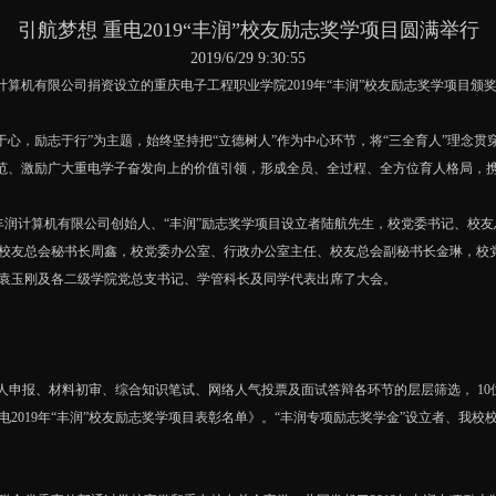
引航梦想 重电2019“丰润”校友励志奖学项目圆满举行
2019/6/29 9:30:55
计算机有限公司捐资设立的重庆电子工程职业学院2019年“丰润”校友励志奖学项目颁
梦于心，励志于行”为主题，始终坚持把“立德树人”作为中心环节，将“三全育人”理念
志典范、激励广大重电学子奋发向上的价值引领，形成全员、全过程、全方位育人格局，
计算机有限公司创始人、“丰润”励志奖学项目设立者陆航先生，校党委书记、校友
校友总会秘书长周鑫，校党委办公室、行政办公室主任、校友总会副秘书长金琳，校
袁玉刚及各二级学院党总支书记、学管科长及同学代表出席了大会。
个人申报、材料初审、综合知识笔试、网络人气投票及面试答辩各环节的层层筛选， 10位
2019年“丰润”校友励志奖学项目表彰名单》。“丰润专项励志奖学金”设立者、我