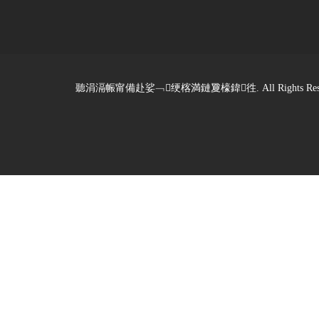
聽涓滆帪甯備赴娑﹁绠楁満鏈夐檺鍏徃. All Rights Reserved. De