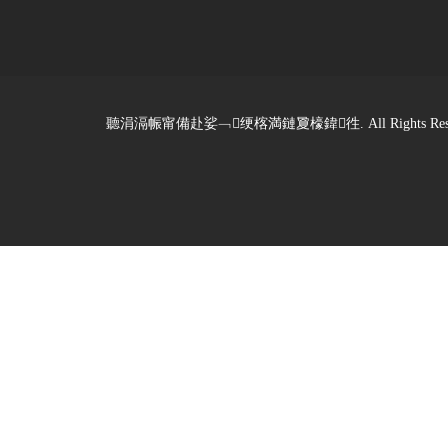
聽涓滆帪甯備赴娑﹁绠楁満鏈夐檺鍏徃. All Rights Reserved. De