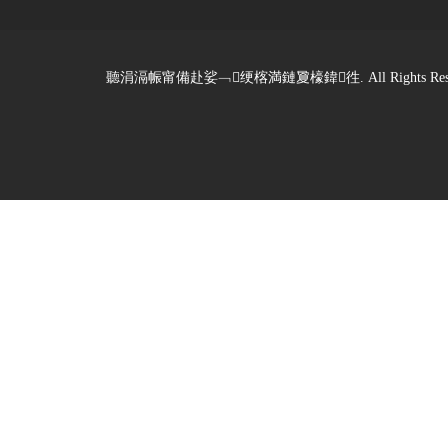
聽涓滆帪甯備赴娑﹁绠楁満鏈夐檺鍏徃. All Rights Reserved. De