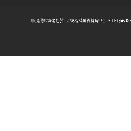
聽涓滆帪甯備赴娑﹁绠楁満鏈夐檺鍏徃. All Rights Reserved. De